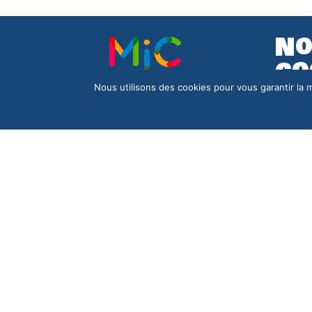
No
co
Nous utilisons des cookies pour vous garantir la m
Rue 
18000 
02 48
mjc.
© 2026 • MJC ASNIERES • Un site développé par
D’INFLUENCE
• Tous droits réservés