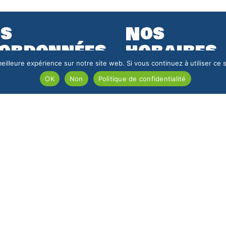
s
Nos
ordonnées
horaires
eilleure expérience sur notre site web. Si vous continuez à utiliser ce
Pierre et Jane Boiteau
du lundi au vendredi
OK
Non
Politique de confidentialité
Bourges
09h à 12h et 14h à 18h
 70 06 98
asnieres@outlook.fr
 l’agence
DELIT
Nous contacter