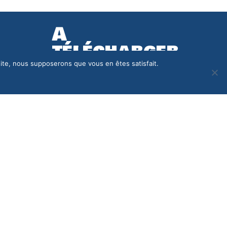
A
télécharger
 site, nous supposerons que vous en êtes satisfait.
Dossier d'inscription
Fiche d'Adhésion Familiale
Règles de fonctionnement
Projet associatif
Rapport d'activité
|
Mentions légales
|
Politique de confidentialité