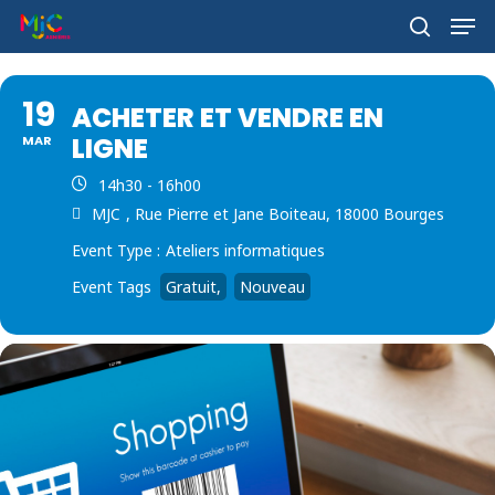
Skip
Men
to
search
main
Close
content
Menu
19
ACHETER ET VENDRE EN
LIGNE
MAR
14h30 - 16h00
MJC
, Rue Pierre et Jane Boiteau, 18000 Bourges
Event Type :
Ateliers informatiques
Event Tags
Gratuit,
Nouveau