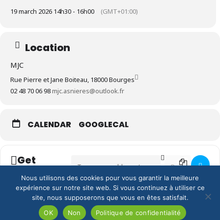
19 march 2026 14h30 - 16h00
(GMT+01:00)
Location
MJC
Rue Pierre et Jane Boiteau, 18000 Bourges
02 48 70 06 98
mjc.asnieres@outlook.fr
CALENDAR
GOOGLECAL
Get
Address - Acheter et vendre en ligne []
Destination Addre
Directions
Nous utilisons des cookies pour vous garantir la meilleure
expérience sur notre site web. Si vous continuez à utiliser ce
site, nous supposerons que vous en êtes satisfait.
OK
Non
Politique de confidentialité