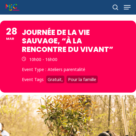
Skip
Men
to
search
main
Close
content
Menu
28
JOURNÉE DE LA VIE
SAUVAGE, “À LA
MAR
RENCONTRE DU VIVANT”
10h00 - 16h00
Event Type :
Ateliers parentalité
Event Tags
Gratuit,
Pour la famille